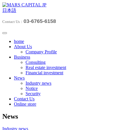
日本語
03-6765-6158
Contact Us：
home
About Us
Company Profile
Business
Consulting
Real estate investment
Financial investment
News
Industry news
Notice
Security
Contact Us
Online store
News
Industry news