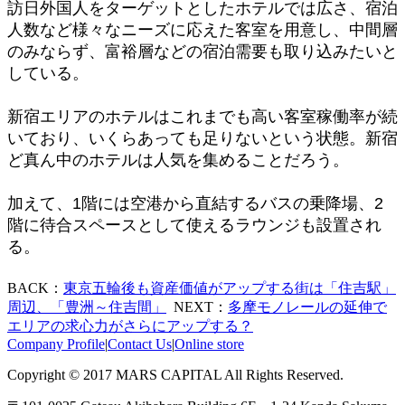
訪日外国人をターゲットとしたホテルでは広さ、宿泊
人数など様々なニーズに応えた客室を用意し、中間層
のみならず、富裕層などの宿泊需要も取り込みたいと
している。
新宿エリアのホテルはこれまでも高い客室稼働率が続
いており、いくらあっても足りないという状態。新宿
ど真ん中のホテルは人気を集めることだろう。
加えて、1階には空港から直結するバスの乗降場、2
階に待合スペースとして使えるラウンジも設置され
る。
BACK：
東京五輪後も資産価値がアップする街は「住吉駅」
周辺、「豊洲～住吉間」
NEXT：
多摩モノレールの延伸で
エリアの求心力がさらにアップする？
Company Profile
|
Contact Us
|
Online store
Copyright © 2017 MARS CAPITAL All Rights Reserved.