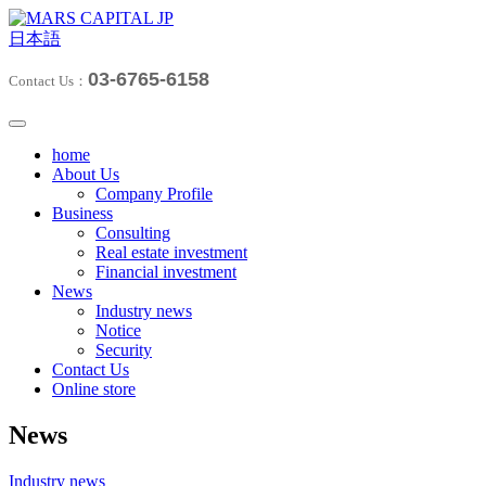
日本語
03-6765-6158
Contact Us：
home
About Us
Company Profile
Business
Consulting
Real estate investment
Financial investment
News
Industry news
Notice
Security
Contact Us
Online store
News
Industry news